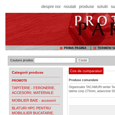
despre noi
noutati
produse
solutii
su
PRIMA PAGINA
|
TERMENI SI
Cautare produs
Cos de cumparaturi
Categorii produse
Produse comandate
PROMOTII
Organizator TACAMURI sertar T
TAPITERIE - FERONERIE,
latime corp 275mm, adancime 
ACCESORII, MATERIALE
MOBILIER BAIE - accesorii
BLATURI HPC PENTRU
MOBILILIER BUCATARIE,