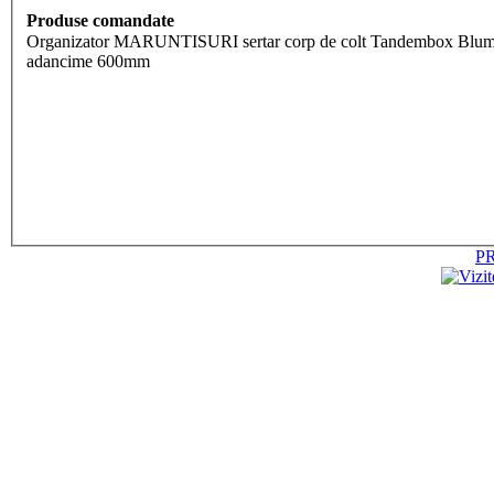
Produse comandate
Organizator MARUNTISURI sertar corp de colt Tandembox Blum, latura 900 -1200 m
adancime 600mm
P