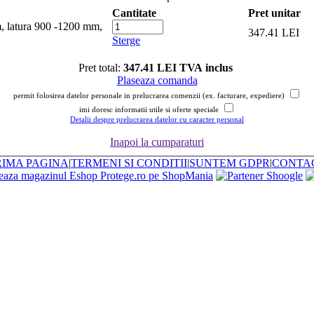
Cantitate
Pret unitar
m,
347.41 LEI
Sterge
Pret total:
347.41 LEI TVA inclus
Plaseaza comanda
permit folosirea datelor personale in prelucrarea comenzii (ex. facturare, expediere)
imi doresc informatii utile si oferte speciale
Detalii despre prelucrarea datelor cu caracter personal
Inapoi la cumparaturi
RIMA PAGINA
|
TERMENI SI CONDITII
|
SUNTEM GDPR
|
CONTA