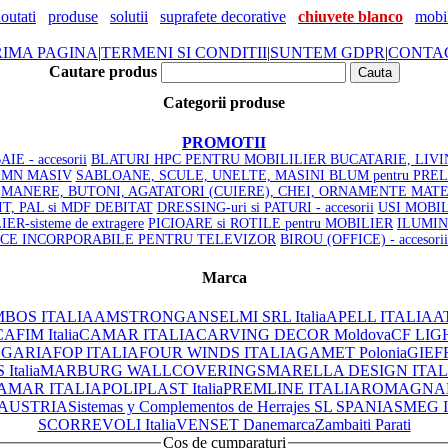
outati
produse
solutii
suprafete decorative
chiuvete blanco
mobil
RIMA PAGINA
|
TERMENI SI CONDITII
|
SUNTEM GDPR
|
CONTA
Cautare produs
Categorii produse
PROMOTII
IE - accesorii
BLATURI HPC PENTRU MOBILILIER BUCATARIE, LIVI
LEMN MASIV
SABLOANE, SCULE, UNELTE, MASINI BLUM pentru PRE
MANERE, BUTONI, AGATATORI (CUIERE), CHEI, ORNAMENTE
MATE
SIT, PAL si MDF DEBITAT
DRESSING-uri si PATURI - accesorii
USI MOBILI
R-sisteme de extragere
PICIOARE si ROTILE pentru MOBILIER
ILUMIN
ICE INCORPORABILE PENTRU TELEVIZOR
BIROU (OFFICE) - accesorii
Marca
BOS ITALIA
AMSTRONG
ANSELMI SRL Italia
APELL ITALIA
AT
AFIM Italia
CAMAR ITALIA
CARVING DECOR Moldova
CF LIG
LGARIA
FOP ITALIA
FOUR WINDS ITALIA
GAMET Polonia
GIEF
Italia
MARBURG WALLCOVERINGS
MARELLA DESIGN ITAL
AMAR ITALIA
POLIPLAST Italia
PREMLINE ITALIA
ROMAGNAPL
 AUSTRIA
Sistemas y Complementos de Herrajes SL SPANIA
SMEG 
SCORREVOLI Italia
VENSET Danemarca
Zambaiti Parati
Cos de cumparaturi