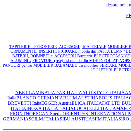
despre noi
n
P
TAPITERIE - FERONERIE, ACCESORII, MATERIALE
MOBILIER BA
ORNAMENTE, INSERTII, PICIOARE mobila din PASTA LEMN / 
BATERII, ROBINETI si ACCESORII Bucatarie
ELECTROCASNICE
ALUMINIU
FRONTURI (fete) usi mobila din MDF INFOLIAT, VOP
PANOURI pentru MOBILIER
BALAMALE usi mobilier
SERTARE MOBILIE
IT
LIFTURI ELECTR
ABET LAMINATI
ADAR ITALIA
ALU STYLE ITALIA
AM
Italia
BLANCO GERMANIA
BLUM AUSTRIA
BOLIS ITALIA
C
BREVETTI Italia
EGGER Austria
ELICA ITALIA
FAT LTD BU
ITALIA
INOXA ITALIA
ITALIA
LOCATELLI ITALIA
MAFOS 
FRONT
NORSCAN Suedia
ORIENT
P+S INTERNATIONAL
P
GERMANIA
SCILM ITALIA
SIBU AUSTRIA
SIIM ITALIA
SIRO