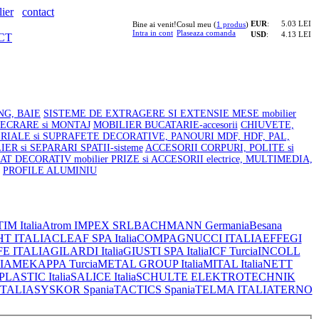
ier
contact
EUR
:
5.03 LEI
Bine ai venit!
Cosul meu (
1 produs
)
Intra in cont
Plaseaza comanda
USD
:
4.13 LEI
CT
NG, BAIE
SISTEME DE EXTRAGERE SI EXTENSIE MESE mobilier
LECRARE si MONTAJ
MOBILIER BUCATARIE-accesorii
CHIUVETE,
RIALE si SUPRAFETE DECORATIVE, PANOURI MDF, HDF, PAL,
ER si SEPARARI SPATII-sisteme
ACCESORII CORPURI, POLITE si
AT DECORATIV mobilier
PRIZE si ACCESORII electrice, MULTIMEDIA,
PROFILE ALUMINIU
IM Italia
Atrom IMPEX SRL
BACHMANN Germania
Besana
HT ITALIA
CLEAF SPA Italia
COMPAGNUCCI ITALIA
EFFEGI
FE ITALIA
GILARDI Italia
GIUSTI SPA Italia
ICF Turcia
INCOLL
IA
MEKAPPA Turcia
METAL GROUP Italia
MITAL Italia
NETT
ASTIC Italia
SALICE Italia
SCHULTE ELEKTROTECHNIK
ITALIA
SYSKOR Spania
TACTICS Spania
TELMA ITALIA
TERNO