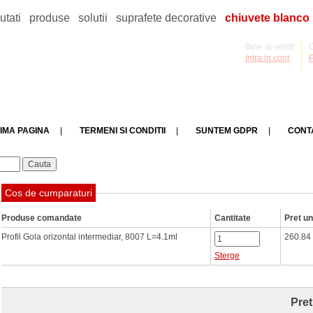
utati
produse
solutii
suprafete decorative
chiuvete blanco
Bine ai venit!
C
Intra in cont
IMA PAGINA
|
TERMENI SI CONDITII
|
SUNTEM GDPR
|
CONT
Cos de cumparaturi
Produse comandate
Cantitate
Pret un
Profil Gola orizontal intermediar, 8007 L=4.1ml
260.84
Sterge
Pret