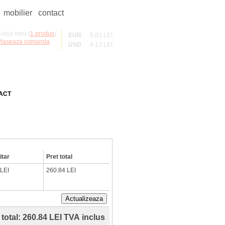
mobilier
contact
osul meu (
1 produs
)
EUR
:
5.03 LEI
Plaseaza comanda
USD
:
4.13 LEI
ACT
itar
Pret total
 LEI
260.84 LEI
Actualizeaza
 total:
260.84 LEI TVA inclus