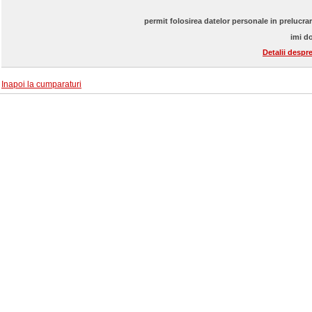
permit folosirea datelor personale in prelucra
imi do
Detalii despr
Inapoi la cumparaturi