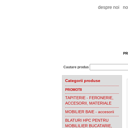
despre noi
no
PR
Cautare produs
Categorii produse
PROMOTII
TAPITERIE - FERONERIE,
ACCESORII, MATERIALE
MOBILIER BAIE - accesorii
BLATURI HPC PENTRU
MOBILILIER BUCATARIE,