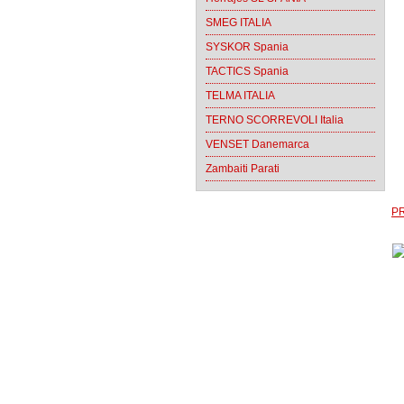
SMEG ITALIA
SYSKOR Spania
TACTICS Spania
TELMA ITALIA
TERNO SCORREVOLI Italia
VENSET Danemarca
Zambaiti Parati
PR