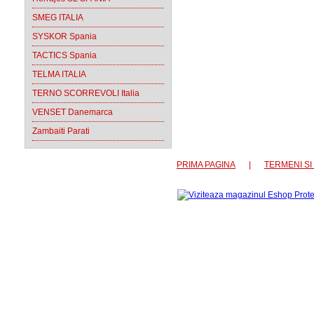
SMEG ITALIA
SYSKOR Spania
TACTICS Spania
TELMA ITALIA
TERNO SCORREVOLI Italia
VENSET Danemarca
Zambaiti Parati
PRIMA PAGINA
|
TERMENI SI