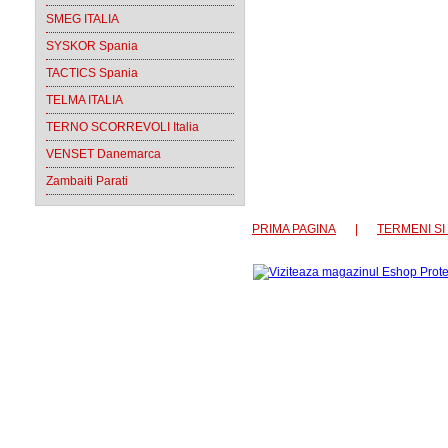
SMEG ITALIA
SYSKOR Spania
TACTICS Spania
TELMA ITALIA
TERNO SCORREVOLI Italia
VENSET Danemarca
Zambaiti Parati
PRIMA PAGINA
|
TERMENI SI