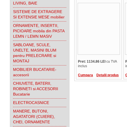
adezivata, 15764
LIVING, BAIE
SISTEME DE EXTRAGERE
SI EXTENSIE MESE mobilier
ORNAMENTE, INSERTII,
PICIOARE mobila din PASTA
LEMN / LEMN MASIV
SABLOANE, SCULE,
UNELTE, MASINI BLUM
pentru PRELECRARE si
MONTAJ
Pret: 1134.86 LEI
cu TVA
P
inclus
i
MOBILIER BUCATARIE-
accesorii
Cumpara
Detalii produs
CHIUVETE, BATERII,
ROBINETI si ACCESORII
Bucatarie
ELECTROCASNICE
MANERE, BUTONI,
AGATATORI (CUIERE),
CHEI, ORNAMENTE