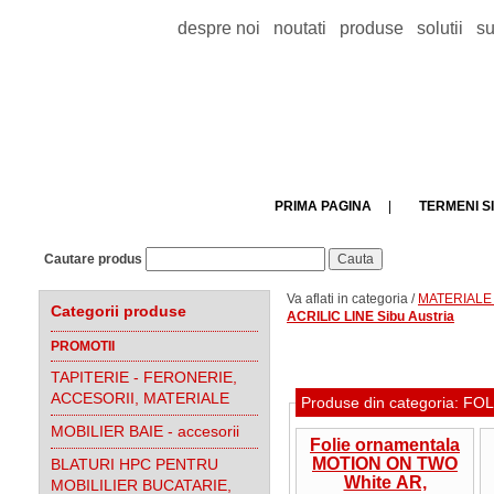
despre noi
noutati
produse
solutii
su
PRIMA PAGINA
|
TERMENI SI
Cautare produs
Va aflati in categoria /
MATERIALE 
Categorii produse
ACRILIC LINE Sibu Austria
PROMOTII
TAPITERIE - FERONERIE,
ACCESORII, MATERIALE
Produse din categoria: F
MOBILIER BAIE - accesorii
Folie ornamentala
MOTION ON TWO
BLATURI HPC PENTRU
White AR,
MOBILILIER BUCATARIE,