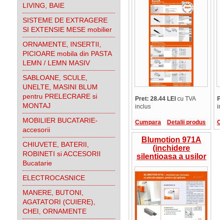
opusa balamalelor
LIVING, BAIE
SISTEME DE EXTRAGERE
SI EXTENSIE MESE mobilier
ORNAMENTE, INSERTII,
PICIOARE mobila din PASTA
LEMN / LEMN MASIV
SABLOANE, SCULE,
UNELTE, MASINI BLUM
pentru PRELECRARE si
Pret: 28.44 LEI
cu TVA
P
MONTAJ
inclus
i
MOBILIER BUCATARIE-
Cumpara
Detalii produs
accesorii
Blumotion 971A
CHIUVETE, BATERII,
(inchidere
ROBINETI si ACCESORII
silentioasa a usilor
Bucatarie
de mobilier) cu
montare pe
ELECTROCASNICE
carcasa
MANERE, BUTONI,
AGATATORI (CUIERE),
CHEI, ORNAMENTE