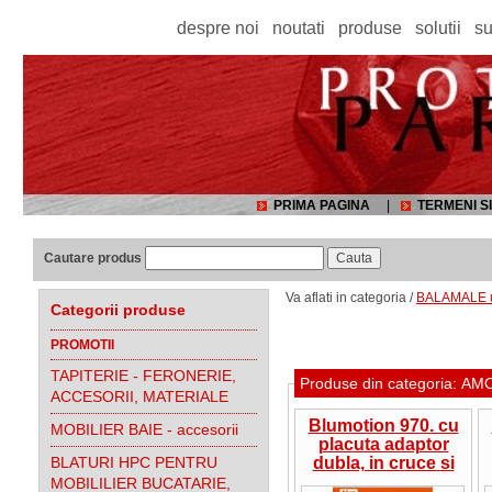
despre noi
noutati
produse
solutii
su
PRIMA PAGINA
|
TERMENI SI
Cautare produs
Va aflati in categoria /
BALAMALE us
Categorii produse
PROMOTII
TAPITERIE - FERONERIE,
Produse din categoria:
ACCESORII, MATERIALE
Blumotion 970. cu
MOBILIER BAIE - accesorii
placuta adaptor
BLATURI HPC PENTRU
dubla, in cruce si
montare pe partea
MOBILILIER BUCATARIE,