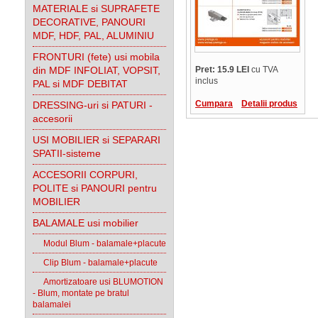
MATERIALE si SUPRAFETE
DECORATIVE, PANOURI
MDF, HDF, PAL, ALUMINIU
FRONTURI (fete) usi mobila
din MDF INFOLIAT, VOPSIT,
Pret: 15.9 LEI
cu TVA
inclus
PAL si MDF DEBITAT
Cumpara
Detalii produs
DRESSING-uri si PATURI -
accesorii
USI MOBILIER si SEPARARI
SPATII-sisteme
ACCESORII CORPURI,
POLITE si PANOURI pentru
MOBILIER
BALAMALE usi mobilier
Modul Blum - balamale+placute
Clip Blum - balamale+placute
Amortizatoare usi BLUMOTION
- Blum, montate pe bratul
balamalei