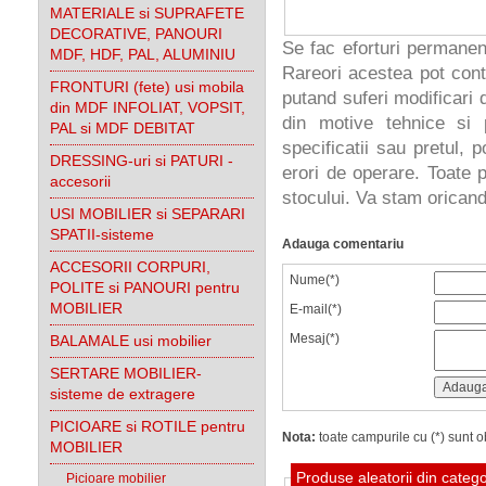
MATERIALE si SUPRAFETE
DECORATIVE, PANOURI
Se fac eforturi permanen
MDF, HDF, PAL, ALUMINIU
Rareori acestea pot cont
FRONTURI (fete) usi mobila
putand suferi modificari d
din MDF INFOLIAT, VOPSIT,
din motive tehnice si 
PAL si MDF DEBITAT
specificatii sau pretul, 
DRESSING-uri si PATURI -
erori de operare. Toate p
accesorii
stocului. Va stam oricand 
USI MOBILIER si SEPARARI
SPATII-sisteme
Adauga comentariu
ACCESORII CORPURI,
Nume(*)
POLITE si PANOURI pentru
MOBILIER
E-mail(*)
Mesaj(*)
BALAMALE usi mobilier
SERTARE MOBILIER-
sisteme de extragere
PICIOARE si ROTILE pentru
Nota:
toate campurile cu (*) sunt ob
MOBILIER
Produse aleatorii din categ
Picioare mobilier