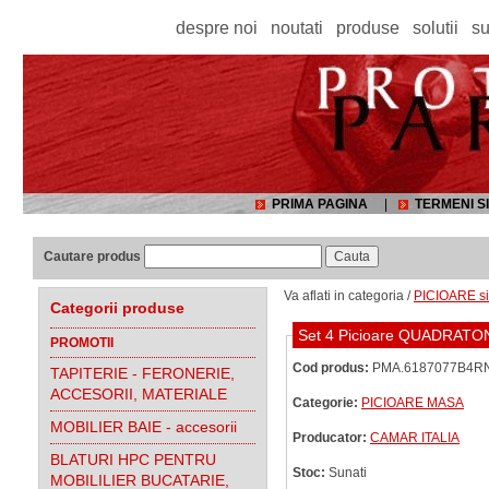
despre noi
noutati
produse
solutii
su
PRIMA PAGINA
|
TERMENI SI
Cautare produs
Va aflati in categoria /
PICIOARE si
Categorii produse
Set 4 Picioare QUADRAT
PROMOTII
Cod produs:
PMA.6187077B4R
TAPITERIE - FERONERIE,
ACCESORII, MATERIALE
Categorie:
PICIOARE MASA
MOBILIER BAIE - accesorii
Producator:
CAMAR ITALIA
BLATURI HPC PENTRU
Stoc:
Sunati
MOBILILIER BUCATARIE,