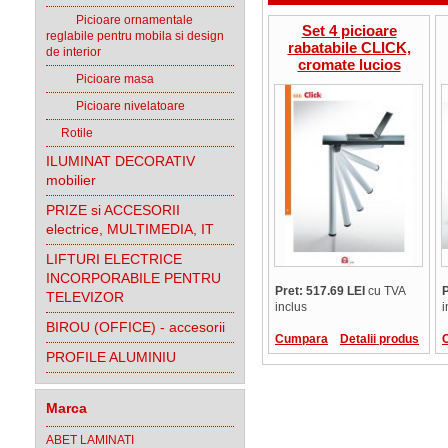
Picioare ornamentale
Set 4 picioare
reglabile pentru mobila si design
rabatabile CLICK,
de interior
cromate lucios
Picioare masa
Picioare nivelatoare
Rotile
ILUMINAT DECORATIV
mobilier
PRIZE si ACCESORII
electrice, MULTIMEDIA, IT
LIFTURI ELECTRICE
INCORPORABILE PENTRU
Pret: 517.69 LEI
cu TVA
P
TELEVIZOR
inclus
i
BIROU (OFFICE) - accesorii
Cumpara
Detalii produs
PROFILE ALUMINIU
Marca
ABET LAMINATI