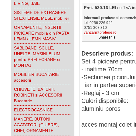
LIVING, BAIE
Pret: 530.16 LEI
cu TVA
SISTEME DE EXTRAGERE
SI EXTENSIE MESE mobilier
Informatii produse si comenzi:
tel: 0256 226.942
ORNAMENTE, INSERTII,
0751 307.310
vanzari@protege.ro
PICIOARE mobila din PASTA
ShareThis
LEMN / LEMN MASIV
SABLOANE, SCULE,
Descriere produs:
UNELTE, MASINI BLUM
pentru PRELECRARE si
Set 4 picioare pent
MONTAJ
- inaltime 70cm
MOBILIER BUCATARIE-
-Sectiunea piciorului
accesorii
iar in partea superi
CHIUVETE, BATERII,
-Reglaj - 3 cm
ROBINETI si ACCESORII
Culori disponibile:
Bucatarie
aluminiu poros
ELECTROCASNICE
MANERE, BUTONI,
acces montaj colet i
AGATATORI (CUIERE),
CHEI, ORNAMENTE